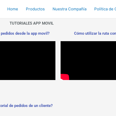
Home
Productos
Nuestra Compañía
Política de 
TUTORIALES APP MOVIL
pedidos desde la app movil?
Cómo utilizar la ruta co
orial de pedidos de un cliente?