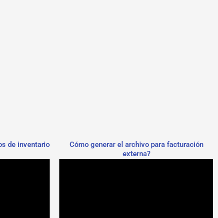
s de inventario
Cómo generar el archivo para facturación
externa?