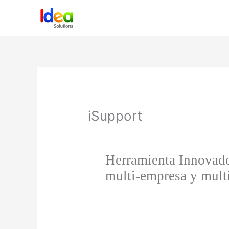
Ir
al
contenido
iSupport
Herramienta Innovado
multi-empresa y mult