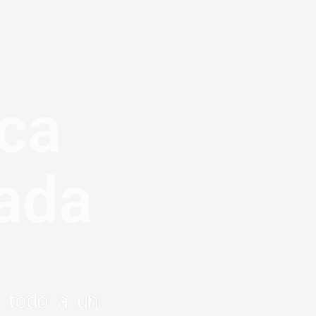
ica
zada
r todo a un