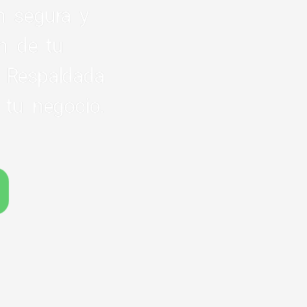
ón segura y
ón de tu
. Respaldada
 tu negocio.